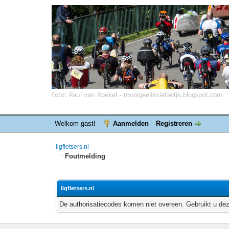
Welkom gast!
Aanmelden
Registreren
ligfietsers.nl
Foutmelding
ligfietsers.nl
De authorisatiecodes komen niet overeen. Gebruikt u dez