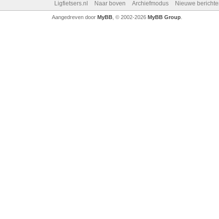
Ligfietsers.nl
Naar boven
Archiefmodus
Nieuwe berichte
Aangedreven door
MyBB
, © 2002-2026
MyBB Group
.