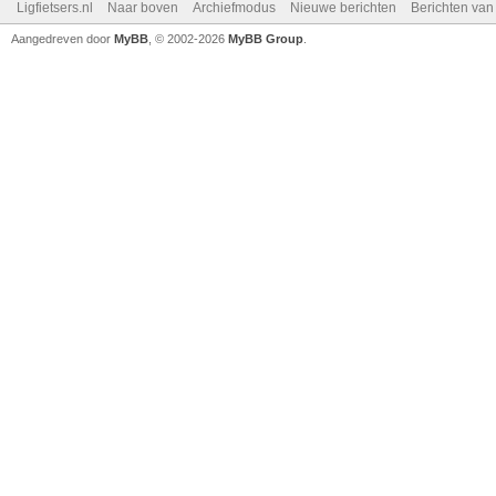
Ligfietsers.nl
Naar boven
Archiefmodus
Nieuwe berichten
Berichten va
Aangedreven door
MyBB
, © 2002-2026
MyBB Group
.