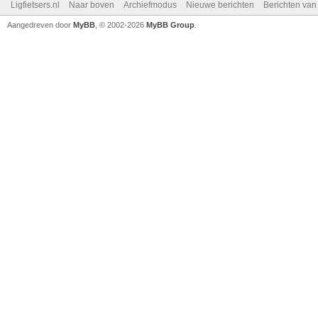
Ligfietsers.nl
Naar boven
Archiefmodus
Nieuwe berichten
Berichten va
Aangedreven door
MyBB
, © 2002-2026
MyBB Group
.