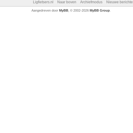
Ligfietsers.nl
Naar boven
Archiefmodus
Nieuwe berichte
Aangedreven door
MyBB
, © 2002-2026
MyBB Group
.