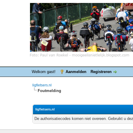
Welkom gast!
Aanmelden
Registreren
ligfietsers.nl
Foutmelding
ligfietsers.nl
De authorisatiecodes komen niet overeen. Gebruikt u dez