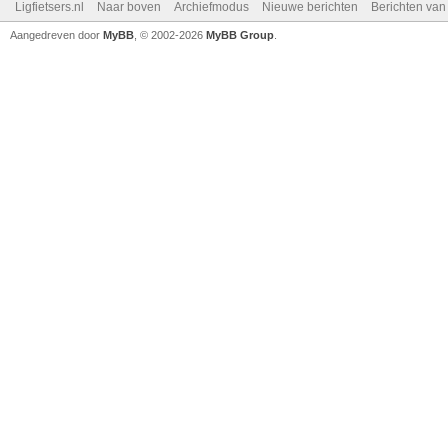
Ligfietsers.nl
Naar boven
Archiefmodus
Nieuwe berichten
Berichten va
Aangedreven door
MyBB
, © 2002-2026
MyBB Group
.