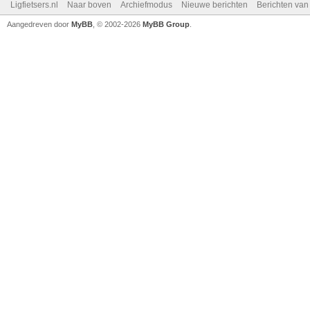
Ligfietsers.nl
Naar boven
Archiefmodus
Nieuwe berichten
Berichten va
Aangedreven door
MyBB
, © 2002-2026
MyBB Group
.