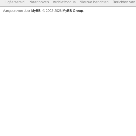
Ligfietsers.nl
Naar boven
Archiefmodus
Nieuwe berichten
Berichten va
Aangedreven door
MyBB
, © 2002-2026
MyBB Group
.