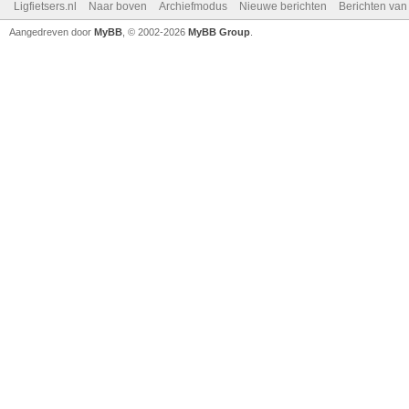
Ligfietsers.nl
Naar boven
Archiefmodus
Nieuwe berichten
Berichten va
Aangedreven door
MyBB
, © 2002-2026
MyBB Group
.