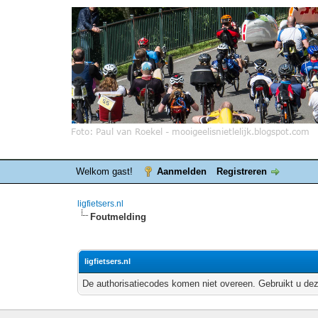
Welkom gast!
Aanmelden
Registreren
ligfietsers.nl
Foutmelding
ligfietsers.nl
De authorisatiecodes komen niet overeen. Gebruikt u dez