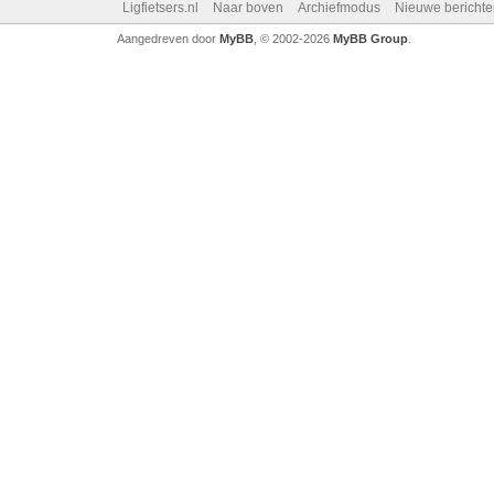
Ligfietsers.nl
Naar boven
Archiefmodus
Nieuwe berichte
Aangedreven door
MyBB
, © 2002-2026
MyBB Group
.