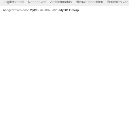
Ligfietsers.nl
Naar boven
Archiefmodus
Nieuwe berichten
Berichten va
Aangedreven door
MyBB
, © 2002-2026
MyBB Group
.