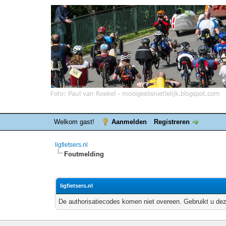
Welkom gast!
Aanmelden
Registreren
ligfietsers.nl
Foutmelding
ligfietsers.nl
De authorisatiecodes komen niet overeen. Gebruikt u dez