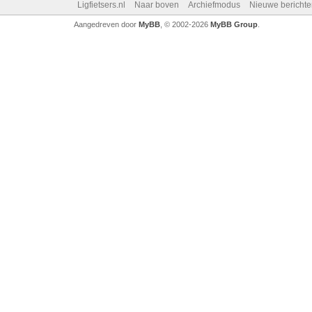
Ligfietsers.nl
Naar boven
Archiefmodus
Nieuwe berichte
Aangedreven door
MyBB
, © 2002-2026
MyBB Group
.