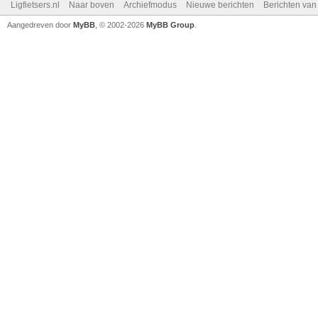
Ligfietsers.nl
Naar boven
Archiefmodus
Nieuwe berichten
Berichten va
Aangedreven door
MyBB
, © 2002-2026
MyBB Group
.