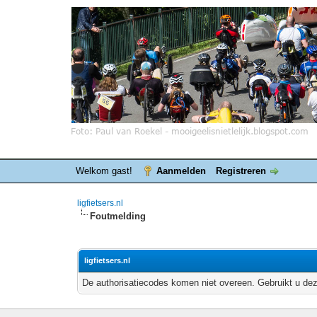
Welkom gast!
Aanmelden
Registreren
ligfietsers.nl
Foutmelding
ligfietsers.nl
De authorisatiecodes komen niet overeen. Gebruikt u dez