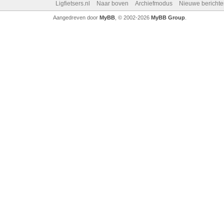
Ligfietsers.nl
Naar boven
Archiefmodus
Nieuwe berichte
Aangedreven door
MyBB
, © 2002-2026
MyBB Group
.