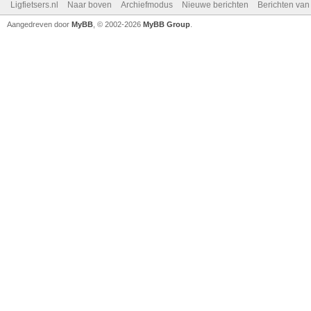
Ligfietsers.nl
Naar boven
Archiefmodus
Nieuwe berichten
Berichten va
Aangedreven door
MyBB
, © 2002-2026
MyBB Group
.