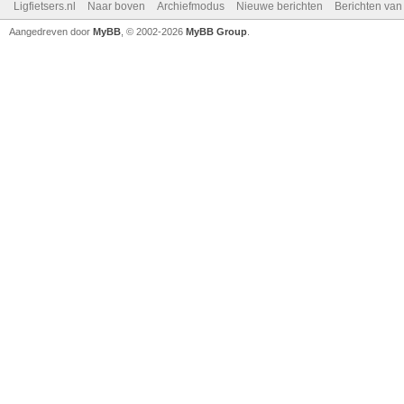
Ligfietsers.nl
Naar boven
Archiefmodus
Nieuwe berichten
Berichten va
Aangedreven door
MyBB
, © 2002-2026
MyBB Group
.