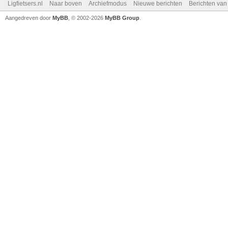
Ligfietsers.nl
Naar boven
Archiefmodus
Nieuwe berichten
Berichten va
Aangedreven door
MyBB
, © 2002-2026
MyBB Group
.