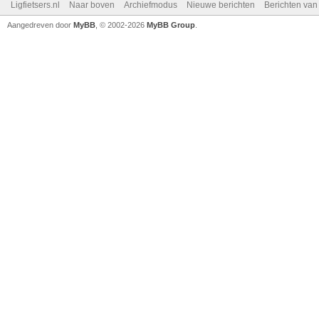
Ligfietsers.nl
Naar boven
Archiefmodus
Nieuwe berichten
Berichten va
Aangedreven door
MyBB
, © 2002-2026
MyBB Group
.