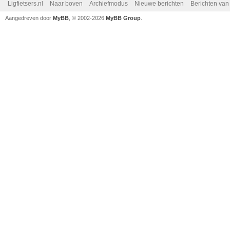
Ligfietsers.nl
Naar boven
Archiefmodus
Nieuwe berichten
Berichten va
Aangedreven door
MyBB
, © 2002-2026
MyBB Group
.