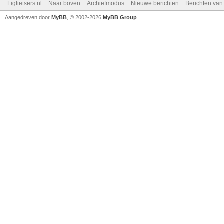
Ligfietsers.nl
Naar boven
Archiefmodus
Nieuwe berichten
Berichten va
Aangedreven door
MyBB
, © 2002-2026
MyBB Group
.