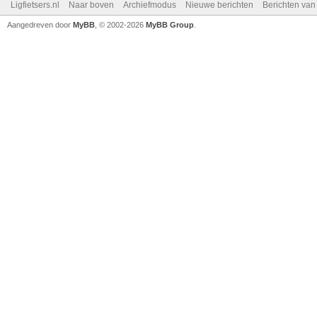
Ligfietsers.nl
Naar boven
Archiefmodus
Nieuwe berichten
Berichten va
Aangedreven door
MyBB
, © 2002-2026
MyBB Group
.