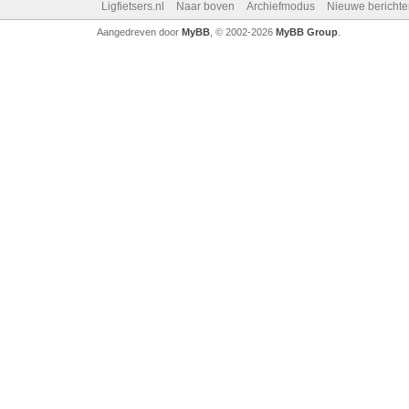
Ligfietsers.nl
Naar boven
Archiefmodus
Nieuwe berichte
Aangedreven door
MyBB
, © 2002-2026
MyBB Group
.