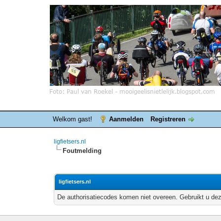
Welkom gast!
Aanmelden
Registreren
ligfietsers.nl
Foutmelding
ligfietsers.nl
De authorisatiecodes komen niet overeen. Gebruikt u dez