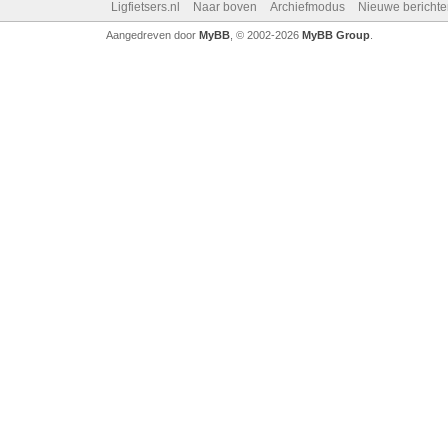
Ligfietsers.nl
Naar boven
Archiefmodus
Nieuwe berichte
Aangedreven door
MyBB
, © 2002-2026
MyBB Group
.