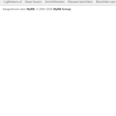
Ligfietsers.nl
Naar boven
Archiefmodus
Nieuwe berichten
Berichten va
Aangedreven door
MyBB
, © 2002-2026
MyBB Group
.