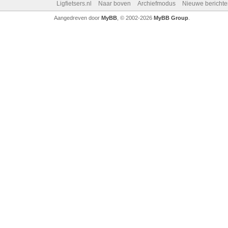
Ligfietsers.nl
Naar boven
Archiefmodus
Nieuwe berichte
Aangedreven door
MyBB
, © 2002-2026
MyBB Group
.