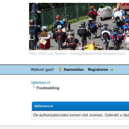
Welkom gast!
Aanmelden
Registreren
ligfietsers.nl
Foutmelding
ligfietsers.nl
De authorisatiecodes komen niet overeen. Gebruikt u dez