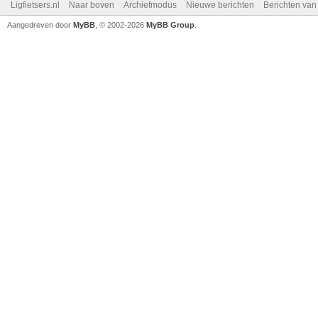
Ligfietsers.nl
Naar boven
Archiefmodus
Nieuwe berichten
Berichten va
Aangedreven door
MyBB
, © 2002-2026
MyBB Group
.