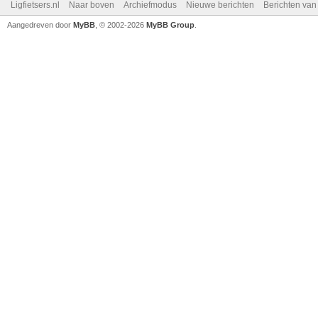
Ligfietsers.nl
Naar boven
Archiefmodus
Nieuwe berichten
Berichten va
Aangedreven door
MyBB
, © 2002-2026
MyBB Group
.