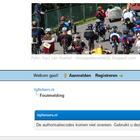
Welkom gast!
Aanmelden
Registreren
ligfietsers.nl
Foutmelding
ligfietsers.nl
De authorisatiecodes komen niet overeen. Gebruikt u dez