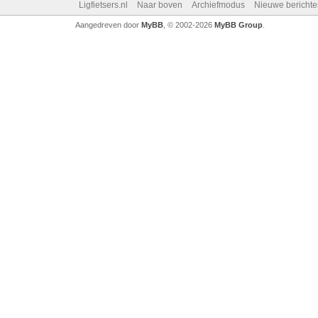
Ligfietsers.nl
Naar boven
Archiefmodus
Nieuwe berichte
Aangedreven door
MyBB
, © 2002-2026
MyBB Group
.