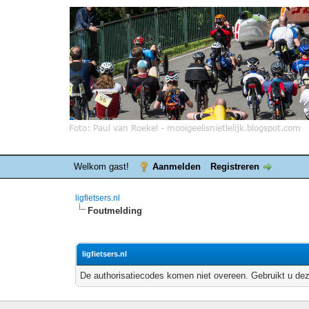
Welkom gast!
Aanmelden
Registreren
ligfietsers.nl
Foutmelding
ligfietsers.nl
De authorisatiecodes komen niet overeen. Gebruikt u dez