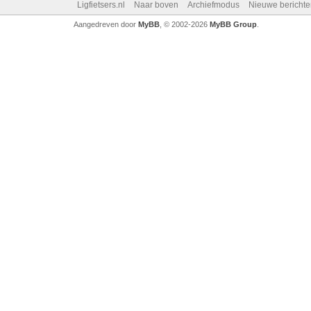
Ligfietsers.nl
Naar boven
Archiefmodus
Nieuwe berichte
Aangedreven door
MyBB
, © 2002-2026
MyBB Group
.