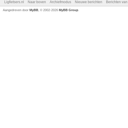
Ligfietsers.nl
Naar boven
Archiefmodus
Nieuwe berichten
Berichten va
Aangedreven door
MyBB
, © 2002-2026
MyBB Group
.