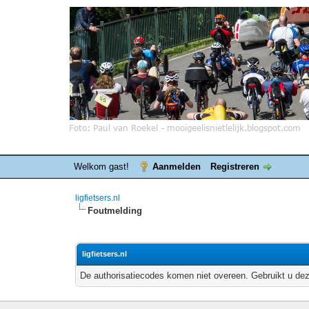
Welkom gast!
Aanmelden
Registreren
ligfietsers.nl
Foutmelding
ligfietsers.nl
De authorisatiecodes komen niet overeen. Gebruikt u dez