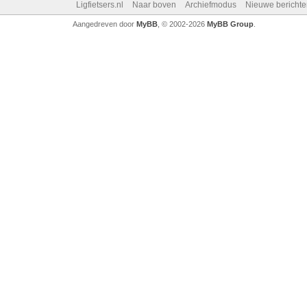
Ligfietsers.nl
Naar boven
Archiefmodus
Nieuwe berichte
Aangedreven door
MyBB
, © 2002-2026
MyBB Group
.