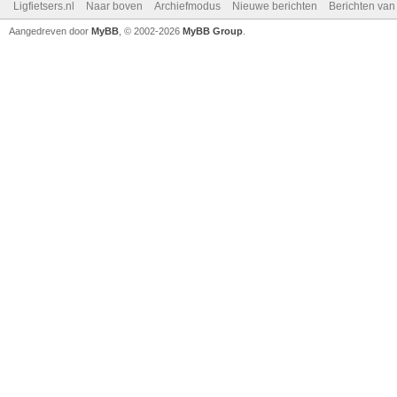
Ligfietsers.nl
Naar boven
Archiefmodus
Nieuwe berichten
Berichten va
Aangedreven door
MyBB
, © 2002-2026
MyBB Group
.