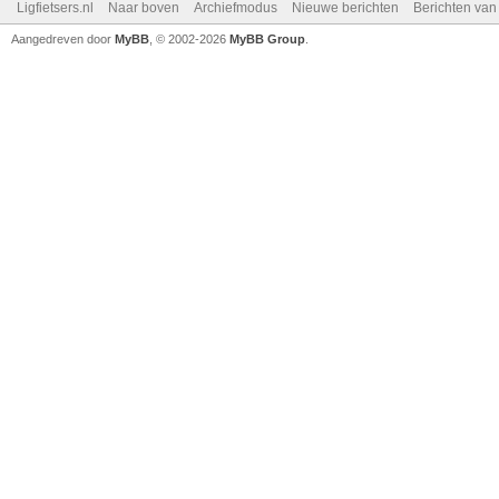
Ligfietsers.nl
Naar boven
Archiefmodus
Nieuwe berichten
Berichten va
Aangedreven door
MyBB
, © 2002-2026
MyBB Group
.