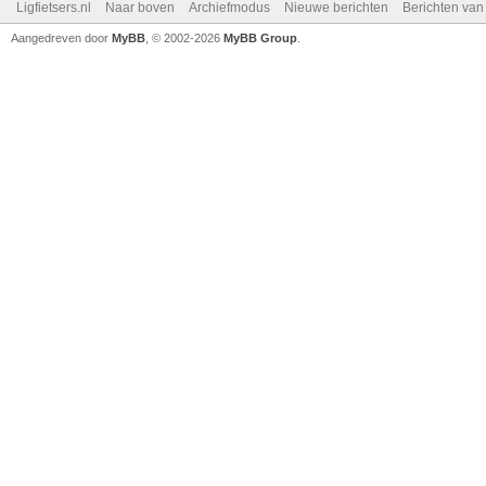
Ligfietsers.nl
Naar boven
Archiefmodus
Nieuwe berichten
Berichten va
Aangedreven door
MyBB
, © 2002-2026
MyBB Group
.