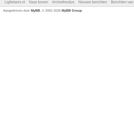
Ligfietsers.nl
Naar boven
Archiefmodus
Nieuwe berichten
Berichten va
Aangedreven door
MyBB
, © 2002-2026
MyBB Group
.