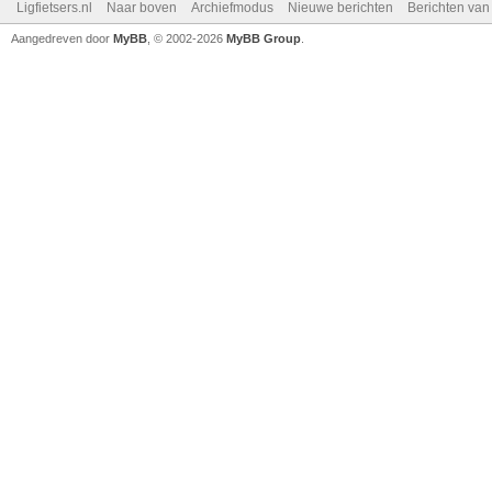
Ligfietsers.nl
Naar boven
Archiefmodus
Nieuwe berichten
Berichten va
Aangedreven door
MyBB
, © 2002-2026
MyBB Group
.