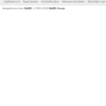
Ligfietsers.nl
Naar boven
Archiefmodus
Nieuwe berichten
Berichten va
Aangedreven door
MyBB
, © 2002-2026
MyBB Group
.