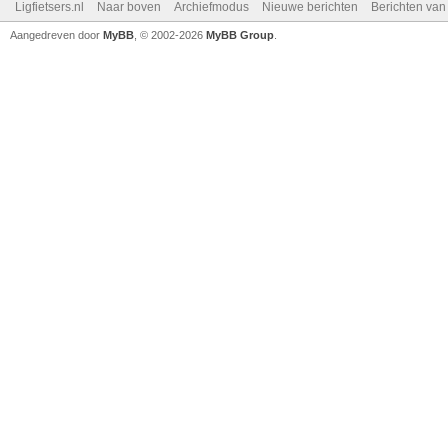
Ligfietsers.nl
Naar boven
Archiefmodus
Nieuwe berichten
Berichten va
Aangedreven door
MyBB
, © 2002-2026
MyBB Group
.