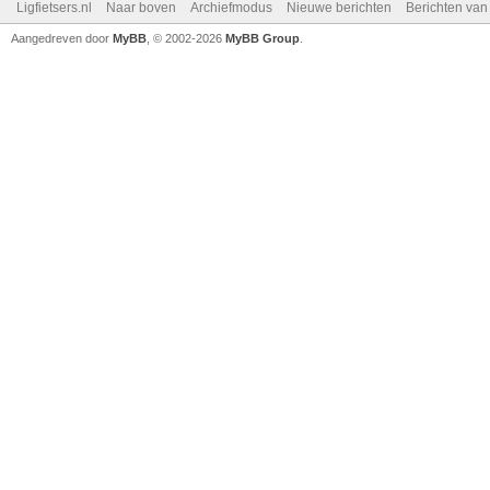
Ligfietsers.nl
Naar boven
Archiefmodus
Nieuwe berichten
Berichten va
Aangedreven door
MyBB
, © 2002-2026
MyBB Group
.