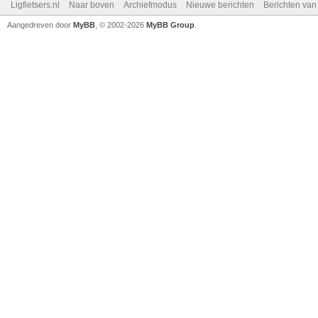
Ligfietsers.nl
Naar boven
Archiefmodus
Nieuwe berichten
Berichten va
Aangedreven door
MyBB
, © 2002-2026
MyBB Group
.