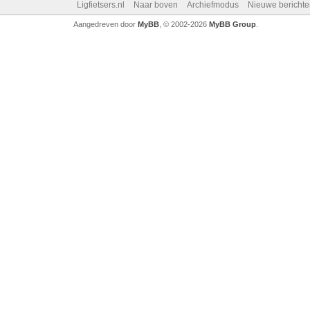
Ligfietsers.nl
Naar boven
Archiefmodus
Nieuwe berichte
Aangedreven door
MyBB
, © 2002-2026
MyBB Group
.