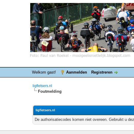
Welkom gast!
Aanmelden
Registreren
ligfietsers.nl
Foutmelding
ligfietsers.nl
De authorisatiecodes komen niet overeen. Gebruikt u dez