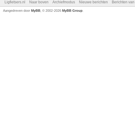
Ligfietsers.nl
Naar boven
Archiefmodus
Nieuwe berichten
Berichten va
Aangedreven door
MyBB
, © 2002-2026
MyBB Group
.