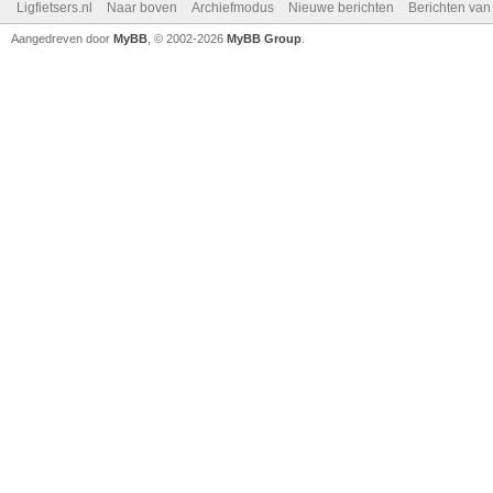
Ligfietsers.nl
Naar boven
Archiefmodus
Nieuwe berichten
Berichten va
Aangedreven door
MyBB
, © 2002-2026
MyBB Group
.