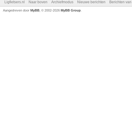
Ligfietsers.nl
Naar boven
Archiefmodus
Nieuwe berichten
Berichten va
Aangedreven door
MyBB
, © 2002-2026
MyBB Group
.