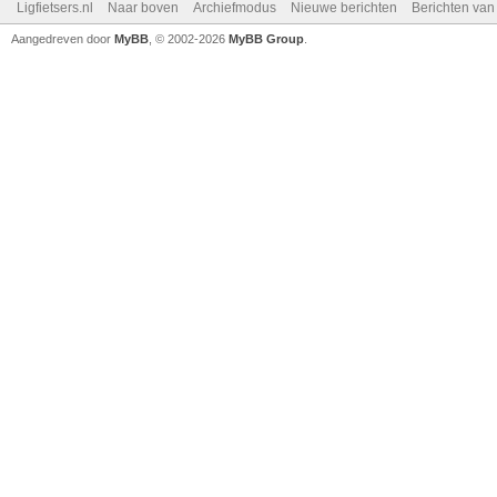
Ligfietsers.nl
Naar boven
Archiefmodus
Nieuwe berichten
Berichten va
Aangedreven door
MyBB
, © 2002-2026
MyBB Group
.