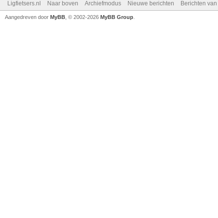
Ligfietsers.nl
Naar boven
Archiefmodus
Nieuwe berichten
Berichten va
Aangedreven door
MyBB
, © 2002-2026
MyBB Group
.