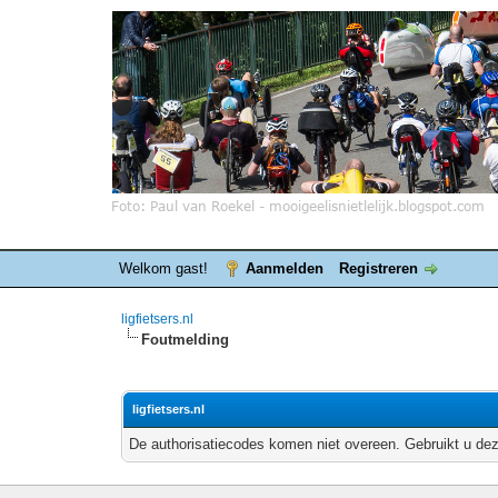
Welkom gast!
Aanmelden
Registreren
ligfietsers.nl
Foutmelding
ligfietsers.nl
De authorisatiecodes komen niet overeen. Gebruikt u dez