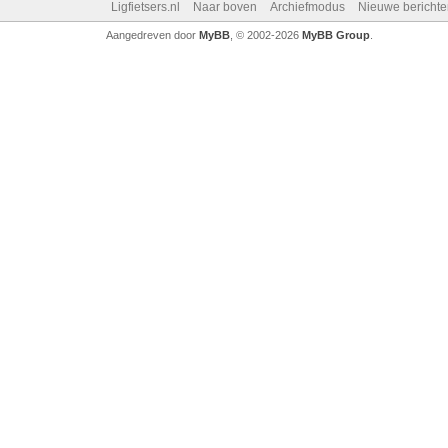
Ligfietsers.nl
Naar boven
Archiefmodus
Nieuwe berichte
Aangedreven door
MyBB
, © 2002-2026
MyBB Group
.