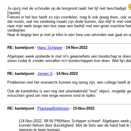
Ja opzij met de schouder op de bosgrond raakt het lijf niet beschadigd
[/quote]
Fietsen in het bos heeft zo zijn voordelen, mag ik ook graag doen, ook ve
dat moois, wat me verdrietig maakt zijn dode bomen, dan blijf ik met ve
naar mijn werk langs een bos waar een bedrijf met een grote machine het 
verdwijnen.
Naar ik begrijp ben je met je trike in een fase van uitvinden wat gaat en w
RE: kantelpunt
-
Hans Schipper
-
14-Nov-2022
Afgelopen week proberde ik met m'n gewonefiets een boodschap te doen. T
steun zodat ik zonder omvallen m'n boodschappen kon doen. Wel fijn dat 
RE: kantelpunt
-
Jeroen S
-
14-Nov-2022
Problemen met het evenwicht kunnen erg lastig zijn, een collega heeft a
Ook de kanteltrike is een nog niet uitontwikkeld "test" object, mogelijk g
misschien goed om met enige reserve rond te rijden.
RE: kantelpunt
-
PlantageBohémien
-
15-Nov-2022
(14-Nov-2022, 08:56 PM)
Hans Schipper schreef:
Afgelopen week p
kunnen fietsen door duizeligheid. Met de fiets aan de hand had ik
grenzen te leren kennen.