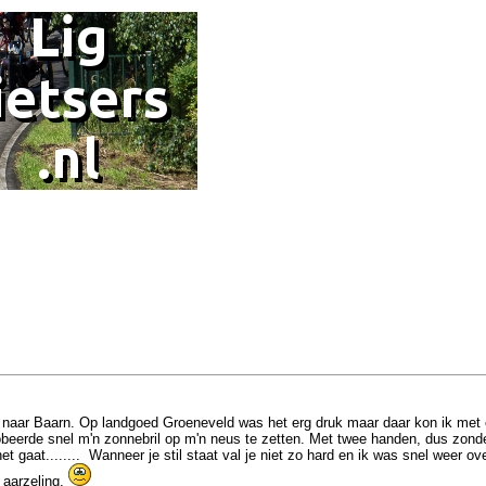
ersum naar Baarn. Op landgoed Groeneveld was het erg druk maar daar kon ik m
beerde snel m'n zonnebril op m'n neus te zetten. Met twee handen, dus zonder 
 gaat........ Wanneer je stil staat val je niet zo hard en ik was snel weer ov
 aarzeling.