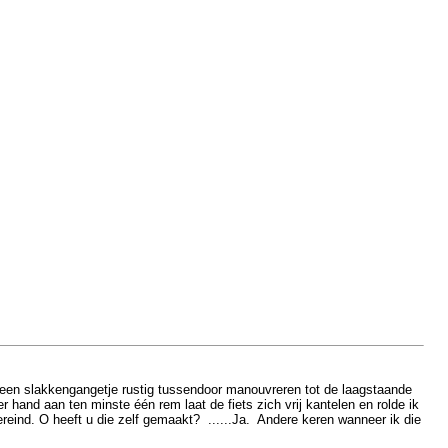
et een slakkengangetje rustig tussendoor manouvreren tot de laagstaande
hand aan ten minste één rem laat de fiets zich vrij kantelen en rolde ik
ereind. O heeft u die zelf gemaakt? ......Ja. Andere keren wanneer ik die