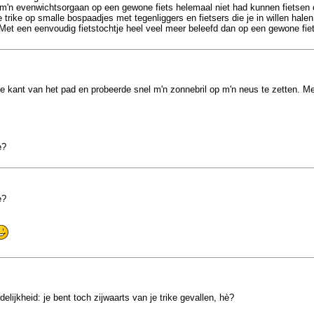
'n evenwichtsorgaan op een gewone fiets helemaal niet had kunnen fietsen op
rike op smalle bospaadjes met tegenliggers en fietsers die je in willen hale
Met een eenvoudig fietstochtje heel veel meer beleefd dan op een gewone fiet
de kant van het pad en probeerde snel m'n zonnebril op m'n neus te zetten. 
è?
è?
elijkheid: je bent toch zijwaarts van je trike gevallen, hè?