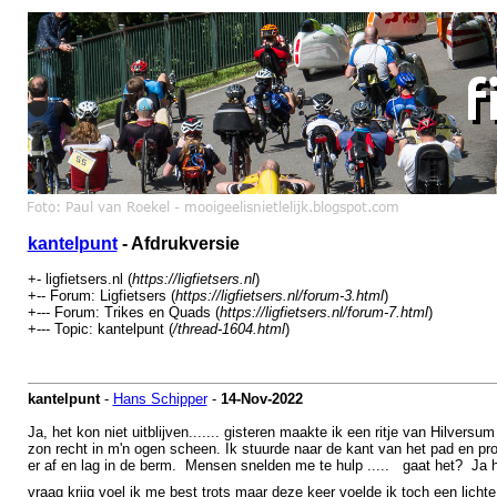
kantelpunt
- Afdrukversie
+- ligfietsers.nl (
https://ligfietsers.nl
)
+-- Forum: Ligfietsers (
https://ligfietsers.nl/forum-3.html
)
+--- Forum: Trikes en Quads (
https://ligfietsers.nl/forum-7.html
)
+--- Topic: kantelpunt (
/thread-1604.html
)
kantelpunt
-
Hans Schipper
-
14-Nov-2022
Ja, het kon niet uitblijven....... gisteren maakte ik een ritje van Hilv
zon recht in m'n ogen scheen. Ik stuurde naar de kant van het pad en pro
er af en lag in de berm. Mensen snelden me te hulp ..... gaat het? Ja het
vraag krijg voel ik me best trots maar deze keer voelde ik toch een lichte