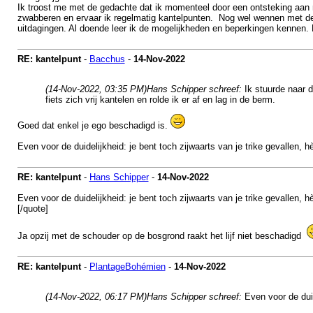
Ik troost me met de gedachte dat ik momenteel door een ontsteking aan m
zwabberen en ervaar ik regelmatig kantelpunten. Nog wel wennen met de t
uitdagingen. Al doende leer ik de mogelijkheden en beperkingen kennen. 
RE: kantelpunt
-
Bacchus
-
14-Nov-2022
(14-Nov-2022, 03:35 PM)
Hans Schipper schreef:
Ik stuurde naar 
fiets zich vrij kantelen en rolde ik er af en lag in de berm.
Goed dat enkel je ego beschadigd is.
Even voor de duidelijkheid: je bent toch zijwaarts van je trike gevallen, h
RE: kantelpunt
-
Hans Schipper
-
14-Nov-2022
Even voor de duidelijkheid: je bent toch zijwaarts van je trike gevallen, h
[/quote]
Ja opzij met de schouder op de bosgrond raakt het lijf niet beschadigd
RE: kantelpunt
-
PlantageBohémien
-
14-Nov-2022
(14-Nov-2022, 06:17 PM)
Hans Schipper schreef:
Even voor de duid