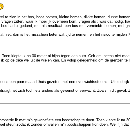
el te zien in het bos, hoge bomen, kleine bomen, dikke bomen, dunne bomen, ik
el vragen zitten, waar ik moeilijk overheen kom, vragen als ; was dat nodig
bos had uitgedund, met als resultaat, een bos met verminkte bomen, met grof 
at niet, dan is het misschien beter wat tijd te nemen, en het risico te mijden ?
oen klapte ik na 30 meter al bijna tegen een auto. Gek om ineens niet meer t
ik op de trike wel uit de wielen kan. En volop gelegenheid om de grenzen te 
l eens een paar maand thuis gezeten met een evenwichtsstoornis. Uiteindelijk 
edraagt het zich toch iets anders als gewenst of verwacht. Zoals in dit geval. Z
roberde ik met m'n gewonefiets een boodschap te doen. Toen klapte ik na 30 
 wel steun zodat ik zonder omvallen m'n boodschappen kon doen. Wel fijn dat 