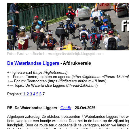
De Waterlandse Liggers
- Afdrukversie
+- ligfietsers.nl (
https://ligfietsers.nl
)
+-- Forum: Toeren, tochten en agenda (
https://ligfietsers.nl/forum-15.html
+--- Forum: Toertochten (
https://ligfietsers.nl/forum-18.html
)
+--- Topic: De Waterlandse Liggers (
/thread-1306.html
)
Pagina's:
1
2
3
4
5
6
7
RE: De Waterlandse Liggers
-
GertBr
-
26-Oct-2025
Afgelopen zaterdag, 25 oktober, trotseerden 7 Waterlandse Liggers het w
fiets twee keer een bandje wisselen. Door het in de berm op de zijkant le
lunchplek. Door de route terug gedeeltelijk te verleggen, reden we langs