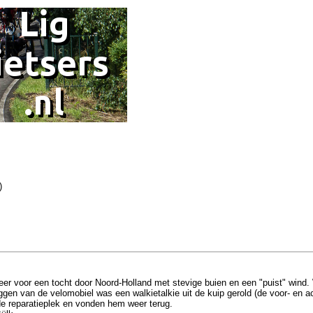
)
eer voor een tocht door Noord-Holland met stevige buien en een "puist" wind.
ggen van de velomobiel was een walkietalkie uit de kuip gerold (de voor- en a
 de reparatieplek en vonden hem weer terug.