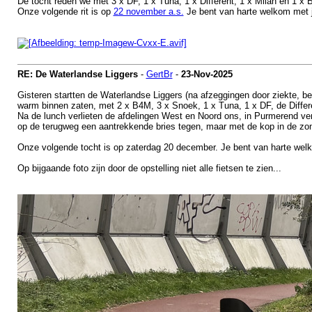
De tocht reden we met 3 x DF, 1 x Tuna, 1 x Different, 1 x Milan en 1 x 
Onze volgende rit is op
22 november a.s.
Je bent van harte welkom met je
RE: De Waterlandse Liggers
-
GertBr
-
23-Nov-2025
Gisteren startten de Waterlandse Liggers (na afzeggingen door ziekte, be
warm binnen zaten, met 2 x B4M, 3 x Snoek, 1 x Tuna, 1 x DF, de Differ
Na de lunch verlieten de afdelingen West en Noord ons, in Purmerend ve
op de terugweg een aantrekkende bries tegen, maar met de kop in de zo
Onze volgende tocht is op zaterdag 20 december. Je bent van harte wel
Op bijgaande foto zijn door de opstelling niet alle fietsen te zien...