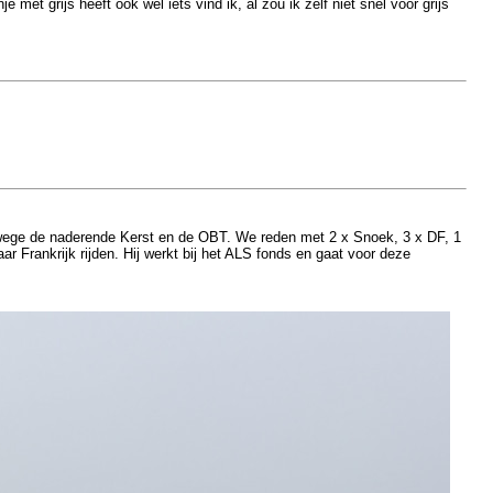
et grijs heeft ook wel iets vind ik, al zou ik zelf niet snel voor grijs
nwege de naderende Kerst en de OBT. We reden met 2 x Snoek, 3 x DF, 1
 Frankrijk rijden. Hij werkt bij het ALS fonds en gaat voor deze