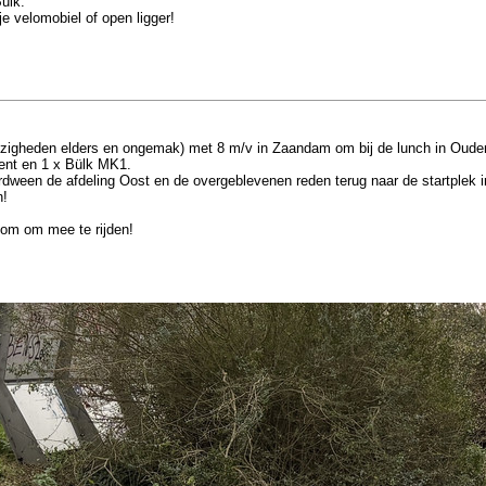
Bülk.
 velomobiel of open ligger!
zigheden elders en ongemak) met 8 m/v in Zaandam om bij de lunch in Oudendijk
ent en 1 x Bülk MK1.
rdween de afdeling Oost en de overgeblevenen reden terug naar de startplek 
n!
kom om mee te rijden!