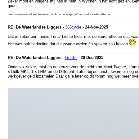
Zeker mooi en volgens mij heb ik hem in Wychen in het echt gezien. Ben tro
gaan.
Ben trouwens echt wel benieuwd of ik nu de enige QV ben met zwarte reflectie.
RE: De Waterlandse Liggers
-
365cycle
-
24-Nov-2025
Dat is zeker een mooie Tuna! Lichte kleur met donkere reflectie etc. was
Het was ook bedoeling dat die zwarte wielen én spaken zou krijgen
RE: De Waterlandse Liggers
-
GertBr
-
20-Dec-2025
Ondanks ziekte, mist en de keuze voor de tocht van Mooi Twente, start
x Bülk MK1, 1 x B4M en de Different. Later, bij de lunch, kwam er nog ee
werkgever geld inzamelen Daar ga je later op dit forum nog wel meer over