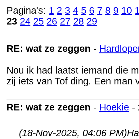
Pagina's:
1
2
3
4
5
6
7
8
9
10
23
24
25
26
27
28
29
RE: wat ze zeggen
-
Hardlope
Nou ik had laatst iemand die m
zij iets van Tof ding. Een man 
RE: wat ze zeggen
-
Hoekie
-
(18-Nov-2025, 04:06 PM)
Ha