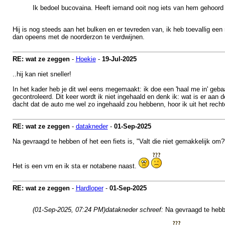
Ik bedoel bucovaina. Heeft iemand ooit nog iets van hem gehoord 
Hij is nog steeds aan het bulken en er tevreden van, ik heb toevallig e
dan opeens met de noorderzon te verdwijnen.
RE: wat ze zeggen
-
Hoekie
-
19-Jul-2025
..hij kan niet sneller!
In het kader heb je dit wel eens megemaakt: ik doe een 'haal me in' geb
gecontroleerd. Dit keer wordt ik niet ingehaald en denk ik: wat is er aan d
dacht dat de auto me wel zo ingehaald zou hebbenn, hoor ik uit het rechte
RE: wat ze zeggen
-
datakneder
-
01-Sep-2025
Na gevraagd te hebben of het een fiets is, "Valt die niet gemakkelijk om?
Het is een vm en ik sta er notabene naast.
RE: wat ze zeggen
-
Hardloper
-
01-Sep-2025
(01-Sep-2025, 07:24 PM)
datakneder schreef:
Na gevraagd te hebbe