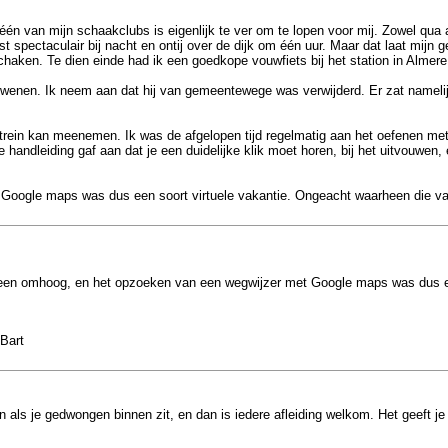
 één van mijn schaakclubs is eigenlijk te ver om te lopen voor mij. Zowel qua 
t spectaculair bij nacht en ontij over de dijk om één uur. Maar dat laat mijn
chaken. Te dien einde had ik een goedkope vouwfiets bij het station in Almere
dwenen. Ik neem aan dat hij van gemeentewege was verwijderd. Er zat namelijk
trein kan meenemen. Ik was de afgelopen tijd regelmatig aan het oefenen met d
e handleiding gaf aan dat je een duidelijke klik moet horen, bij het uitvouwe
oogle maps was dus een soort virtuele vakantie. Ongeacht waarheen die vaka
been omhoog, en het opzoeken van een wegwijzer met Google maps was dus een
Bart
n als je gedwongen binnen zit, en dan is iedere afleiding welkom. Het geeft