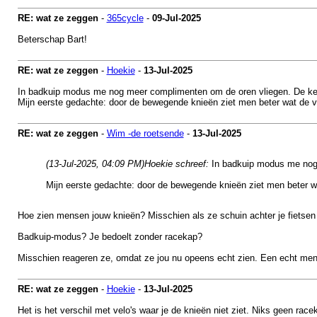
RE: wat ze zeggen
-
365cycle
-
09-Jul-2025
Beterschap Bart!
RE: wat ze zeggen
-
Hoekie
-
13-Jul-2025
In badkuip modus me nog meer complimenten om de oren vliegen. De keren '
Mijn eerste gedachte: door de bewegende knieën ziet men beter wat de v
RE: wat ze zeggen
-
Wim -de roetsende
-
13-Jul-2025
(13-Jul-2025, 04:09 PM)
Hoekie schreef:
In badkuip modus me nog
Mijn eerste gedachte: door de bewegende knieën ziet men beter w
Hoe zien mensen jouw knieën? Misschien als ze schuin achter je fietsen e
Badkuip-modus? Je bedoelt zonder racekap?
Misschien reageren ze, omdat ze jou nu opeens echt zien. Een echt men
RE: wat ze zeggen
-
Hoekie
-
13-Jul-2025
Het is het verschil met velo's waar je de knieën niet ziet. Niks geen race