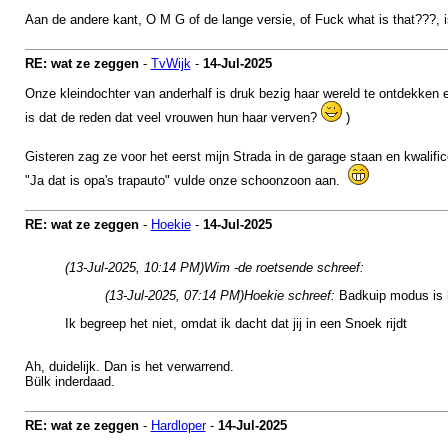
Aan de andere kant, O M G of de lange versie, of Fuck what is that???, i
RE: wat ze zeggen
-
TvWijk
-
14-Jul-2025
Onze kleindochter van anderhalf is druk bezig haar wereld te ontdekken 
is dat de reden dat veel vrouwen hun haar verven?
)
Gisteren zag ze voor het eerst mijn Strada in de garage staan en kwalif
"Ja dat is opa's trapauto" vulde onze schoonzoon aan.
RE: wat ze zeggen
-
Hoekie
-
14-Jul-2025
(13-Jul-2025, 10:14 PM)
Wim -de roetsende schreef:
(13-Jul-2025, 07:14 PM)
Hoekie schreef:
Badkuip modus is 
Ik begreep het niet, omdat ik dacht dat jij in een Snoek rijdt
Ah, duidelijk. Dan is het verwarrend.
Bülk inderdaad.
RE: wat ze zeggen
-
Hardloper
-
14-Jul-2025