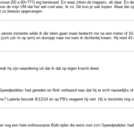
 vrouw (50 a 60+???) erg benieuwd. En waar zitten de trappers, ah daar. En d
over de mijn VM dat het wel cool was. Ik zo: Dit kun je ook kopen. Maar die zij
et zo bewust opgevangen.
eerste instantie wilde ik die laten gaan maar bedacht me na een meter of 10,
zo'n zet 'm op arm) en duimpje naar me toen ik dichterbij kwam. Hij reed 43 
prak hij zijn waardering uit dat ik dat op eigen kracht deed.
n Speedpedelec had gereden en flink verbaasd was dat hij er echt nauwelijks 
ns? Laatste bezoek 8/12/24 en op PB's reageert hij niet. Hij is tenslotte no
ier nog een hele enthousiaste Bülk-rijder die eerst met zo'n Speedpedelec had