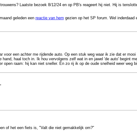
trouwens? Laatste bezoek 8/12/24 en op PB's reageert hij niet. Hij is tensl
en maand geleden een
reactie van hem
gezien op het SP forum. Wel inderdaad ee
aar voor een achter me rijdende auto. Op een stuk weg waar ik zie dat er moo
e hand, haal toch in. Ik hou vervolgens zelf wat in en jawel 'de auto' begint me
r open raam: hij kan niet sneller. En zo rij ik op de oude snelheid weer weg b
"
n of het een fiets is, "Valt die niet gemakkelijk om?"