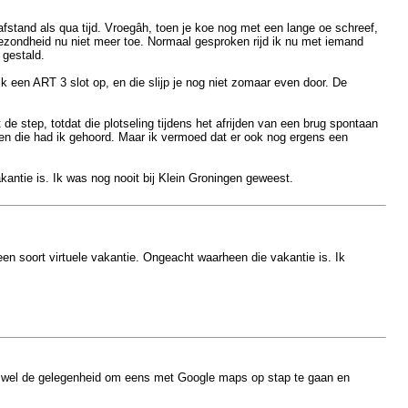
afstand als qua tijd. Vroegâh, toen je koe nog met een lange oe schreef,
 gezondheid nu niet meer toe. Normaal gesproken rijd ik nu met iemand
 gestald.
 een ART 3 slot op, en die slijp je nog niet zomaar even door. De
e step, totdat die plotseling tijdens het afrijden van een brug spontaan
n, en die had ik gehoord. Maar ik vermoed dat er ook nog ergens een
ntie is. Ik was nog nooit bij Klein Groningen geweest.
 soort virtuele vakantie. Ongeacht waarheen die vakantie is. Ik
 je wel de gelegenheid om eens met Google maps op stap te gaan en