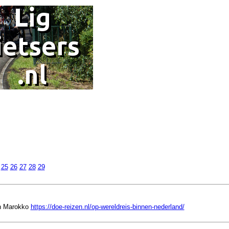
25
26
27
28
29
in Marokko
https://doe-reizen.nl/op-wereldreis-binnen-nederland/