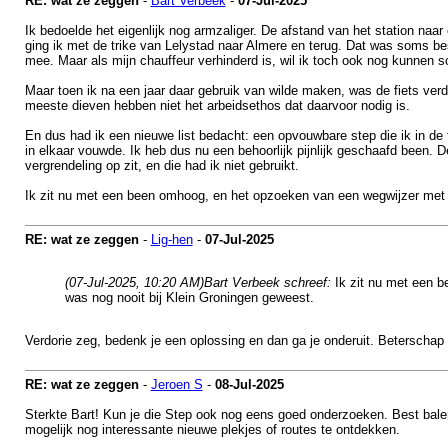
RE: wat ze zeggen
-
Bart Verbeek
-
07-Jul-2025
Ik bedoelde het eigenlijk nog armzaliger. De afstand van het station naar
ging ik met de trike van Lelystad naar Almere en terug. Dat was soms bes
mee. Maar als mijn chauffeur verhinderd is, wil ik toch ook nog kunnen s
Maar toen ik na een jaar daar gebruik van wilde maken, was de fiets ver
meeste dieven hebben niet het arbeidsethos dat daarvoor nodig is.
En dus had ik een nieuwe list bedacht: een opvouwbare step die ik in de 
in elkaar vouwde. Ik heb dus nu een behoorlijk pijnlijk geschaafd been. D
vergrendeling op zit, en die had ik niet gebruikt.
Ik zit nu met een been omhoog, en het opzoeken van een wegwijzer met G
RE: wat ze zeggen
-
Lig-hen
-
07-Jul-2025
(07-Jul-2025, 10:20 AM)
Bart Verbeek schreef:
Ik zit nu met een 
was nog nooit bij Klein Groningen geweest.
Verdorie zeg, bedenk je een oplossing en dan ga je onderuit. Beterschap 
RE: wat ze zeggen
-
Jeroen S
-
08-Jul-2025
Sterkte Bart! Kun je die Step ook nog eens goed onderzoeken. Best bale
mogelijk nog interessante nieuwe plekjes of routes te ontdekken.