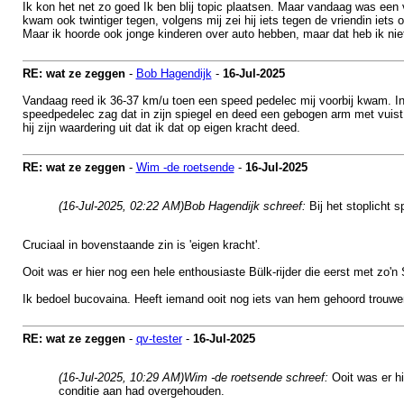
Ik kon het net zo goed Ik ben blij topic plaatsen. Maar vandaag was een
kwam ook twintiger tegen, volgens mij zei hij iets tegen de vriendin iets 
Maar ik hoorde ook jonge kinderen over auto hebben, maar dat heb ik ni
RE: wat ze zeggen
-
Bob Hagendijk
-
16-Jul-2025
Vandaag reed ik 36-37 km/u toen een speed pedelec mij voorbij kwam. In 
speedpedelec zag dat in zijn spiegel en deed een gebogen arm met vuist (
hij zijn waardering uit dat ik dat op eigen kracht deed.
RE: wat ze zeggen
-
Wim -de roetsende
-
16-Jul-2025
(16-Jul-2025, 02:22 AM)
Bob Hagendijk schreef:
Bij het stoplicht s
Cruciaal in bovenstaande zin is 'eigen kracht'.
Ooit was er hier nog een hele enthousiaste Bülk-rijder die eerst met zo'
Ik bedoel bucovaina. Heeft iemand ooit nog iets van hem gehoord trouwe
RE: wat ze zeggen
-
qv-tester
-
16-Jul-2025
(16-Jul-2025, 10:29 AM)
Wim -de roetsende schreef:
Ooit was er h
conditie aan had overgehouden.