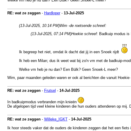
Welke vm heb je nu dan? Een Bülk? Geen Snoek-L meer?
RE: wat ze zeggen
-
Hardloper
-
13-Jul-2025
(13-Jul-2025, 10:14 PM)
Wim -de roetsende schreef:
(13-Jul-2025, 07:14 PM)
Hoekie schreef:
Badkuip modus is 
Ik begreep het niet, omdat ik dacht dat jij in een Snoek rijdt
Ik heb een Milan; dus ik weet wat bij zo'n vm met de badkuip-mod
Welke vm heb je nu dan? Een Bülk? Geen Snoek-L meer?
Wim, paar maanden geleden waren er ook al berichten die vanuit Hoekie
RE: wat ze zeggen
-
Frutsel
-
14-Jul-2025
In badkuipmodus verbranden mijn knieën
De afgelopen tijd veel kleine kinderen die hun ouders attenderen op mij.
RE: wat ze zeggen
-
Willeke_IGKT
-
14-Jul-2025
Ik hoor steeds vaker dat de ouders de kinderen zeggen dat het een fiets 