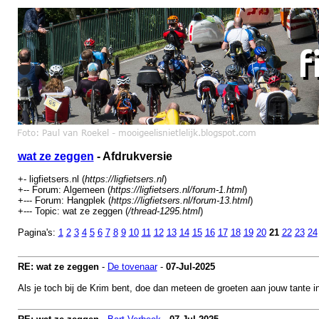
wat ze zeggen
- Afdrukversie
+- ligfietsers.nl (
https://ligfietsers.nl
)
+-- Forum: Algemeen (
https://ligfietsers.nl/forum-1.html
)
+--- Forum: Hangplek (
https://ligfietsers.nl/forum-13.html
)
+--- Topic: wat ze zeggen (
/thread-1295.html
)
Pagina's:
1
2
3
4
5
6
7
8
9
10
11
12
13
14
15
16
17
18
19
20
21
22
23
24
RE: wat ze zeggen
-
De tovenaar
-
07-Jul-2025
Als je toch bij de Krim bent, doe dan meteen de groeten aan jouw tante 