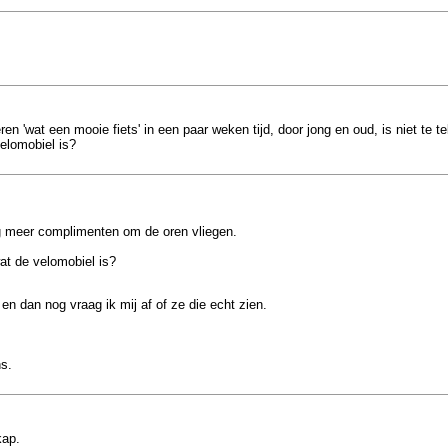
wat een mooie fiets' in een paar weken tijd, door jong en oud, is niet te tel
elomobiel is?
 meer complimenten om de oren vliegen.
at de velomobiel is?
n dan nog vraag ik mij af of ze die echt zien.
s.
kap.