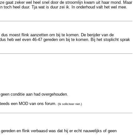
eze gaat zeker wel heel snel door de stroomlijn kwam uit haar mond. Maar
n toch heel duur. Tja wat is duur zei ik. In onderhoud valt het wel mee.
 dus moest flink aanzetten om bij te komen. De berijder van de
dus heb wel even 46-47 gereden om bij te komen. Bij het stoplicht sprak
of geen conditie aan had overgehouden.
g steeds een MOD van ons forum.
(Ik solliciteer niet.)
 gereden en flink verbaasd was dat hij er echt nauwelijks of geen